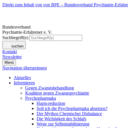
Direkt zum Inhalt von von BPE – Bundesverband Psychiatrie-Erfahren
Bundesverband
Psychiatrie-Erfahrener e. V.
Suchbegriff(e)
suchen
Kontakt
Newsletter
Menü
Navigation überspringen
Aktuelles
Informieren
Gegen Zwangsbehandlung
Koalition gegen Zwangspsychiatrie
Psychopharmaka
Harm-reduction
Soll ich die Psychopharmaka absetzen?
Der Mythos Chemischer Disbalance
Die Wichtigkeit des Schlafs
Wege zur Selbststabilisierung
Nebenwirkungen oft verordneter Neuroleptika
Literatur zum Thema Psychopharmaka
Tips und Tricks um Ver-rücktheiten zu steuern