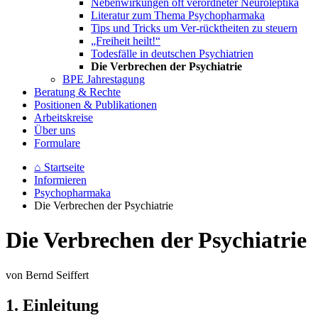
„Freiheit heilt!“
Todesfälle in deutschen Psychiatrien
Die Verbrechen der Psychiatrie
BPE Jahrestagung
Beratung & Rechte
Positionen & Publikationen
Arbeitskreise
Über uns
Formulare
⌂
Startseite
Informieren
Psychopharmaka
Die Verbrechen der Psychiatrie
Die Verbrechen der Psychiatrie
von Bernd Seiffert
1. Einleitung
Die Psychiatrie ist eine reine Ordnungsmacht. Sie stärkt Missstände u